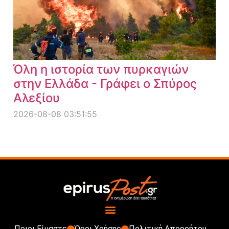
Όλη η ιστορία των πυρκαγιών
στην Ελλάδα - Γράφει ο Σπύρος
Αλεξίου
2026-08-08 03:51:55
Ποιοι Είμαστε
Όροι Χρήσης
Πολιτική Απορρήτου