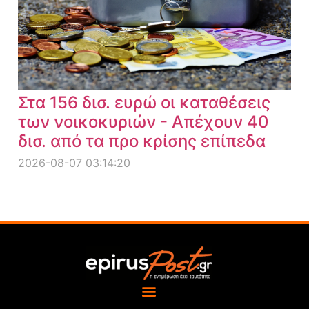
Στα 156 δισ. ευρώ οι καταθέσεις
των νοικοκυριών - Απέχουν 40
δισ. από τα προ κρίσης επίπεδα
2026-08-07 03:14:20