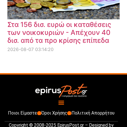
Στα 156 δισ. ευρώ οι καταθέσεις
των νοικοκυριών - Απέχουν 40
δισ. από τα προ κρίσης επίπεδα
2026-08-07 03:14:20
Ποιοι Είμαστε
Όροι Χρήσης
Πολιτική Απορρήτου
Copyright © 2008-2025 EpirusPost.gr – Designed by