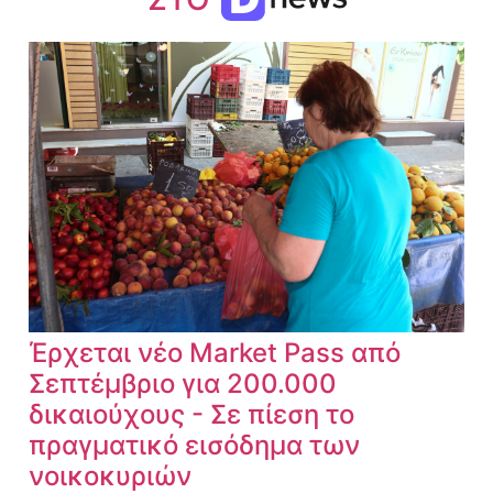
Έρχεται νέο Market Pass από
Σεπτέμβριο για 200.000
δικαιούχους - Σε πίεση το
πραγματικό εισόδημα των
νοικοκυριών