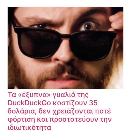
Τα «έξυπνα» γυαλιά της
DuckDuckGo κοστίζουν 35
δολάρια, δεν χρειάζονται ποτέ
φόρτιση και προστατεύουν την
ιδιωτικότητα