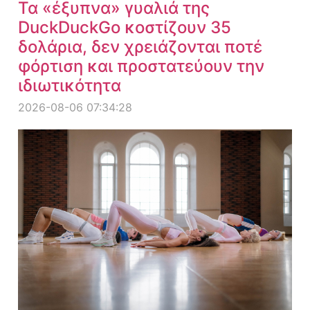
Τα «έξυπνα» γυαλιά της
DuckDuckGo κοστίζουν 35
δολάρια, δεν χρειάζονται ποτέ
φόρτιση και προστατεύουν την
ιδιωτικότητα
2026-08-06 07:34:28