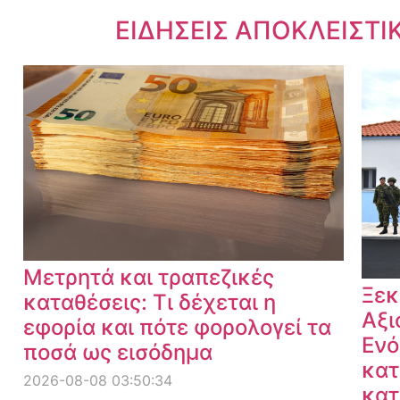
Dnews.gr
ΕΙΔΗΣΕΙΣ ΑΠΟΚΛΕΙΣΤΙ
Μετρητά και τραπεζικές
Ξεκ
καταθέσεις: Τι δέχεται η
Αξι
εφορία και πότε φορολογεί τα
Ενό
ποσά ως εισόδημα
κατ
2026-08-08 03:50:34
κατ