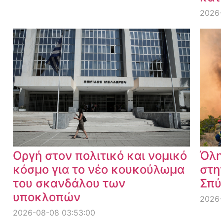
2026
Οργή στον πολιτικό και νομικό
Όλη
κόσμο για το νέο κουκούλωμα
στη
του σκανδάλου των
Σπύ
υποκλοπών
2026-
2026-08-08 03:53:00