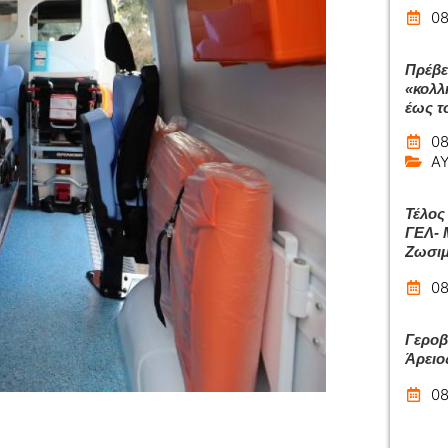
08
Πρέβε
«κολλ
έως το
08
Α
Τέλος
ΓΕΛ- 
Ζωσιμ
08
Γεροβ
Άρειο
08