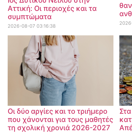
Ιός Δυτικού Νείλου στην
θαν
Αττική: Οι περιοχές και τα
ανθ
συμπτώματα
2026
2026-08-07 03:16:38
Οι δύο αργίες και το τριήμερο
Στα
που χάνονται για τους μαθητές
κατ
τη σχολική χρονιά 2026-2027
Απέ