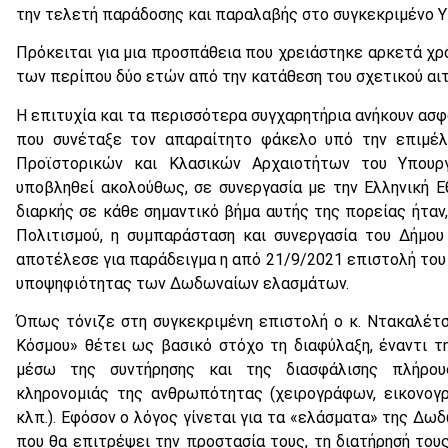
την τελετή παράδοσης και παραλαβής στο συγκεκριμένο Υ
Πρόκειται για μια προσπάθεια που χρειάστηκε αρκετά χρ
των περίπου δύο ετών από την κατάθεση του σχετικού αιτ
Η επιτυχία και τα περισσότερα συγχαρητήρια ανήκουν ασ
που συνέταξε τον απαραίτητο φάκελο υπό την επιμέλε
Προϊστορικών και Κλασικών Αρχαιοτήτων του Υπουργε
υποβληθεί ακολούθως, σε συνεργασία με την Ελληνική Ε
διαρκής σε κάθε σημαντικό βήμα αυτής της πορείας ήτα
Πολιτισμού, η συμπαράσταση και συνεργασία του Δήμο
αποτέλεσε για παράδειγμα η από 21/9/2021 επιστολή του 
υποψηφιότητας των Δωδωναίων ελασμάτων.
Όπως τόνιζε στη συγκεκριμένη επιστολή ο κ. Ντακαλέτ
Κόσμου» θέτει ως βασικό στόχο τη διαφύλαξη, έναντι τη
μέσω της συντήρησης και της διασφάλισης πλήρου
κληρονομιάς της ανθρωπότητας (χειρογράφων, εικονογρ
κλπ.). Εφόσον ο λόγος γίνεται για τα «ελάσματα» της Δω
που θα επιτρέψει την προστασία τους, τη διατήρησή του