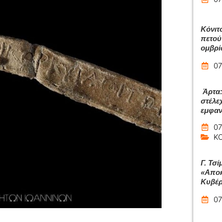
Κόνιτ
πετού
ομβρ
07
Άρτα:
στέλε
εμφαν
07
Κ
Γ. Τσί
«Αποκ
Κυβέρ
07