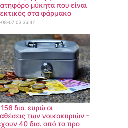
ατηφόρο μύκητα που είναι
εκτικός στα φάρμακα
-08-07 03:36:47
 156 δισ. ευρώ οι
αθέσεις των νοικοκυριών -
χουν 40 δισ. από τα προ