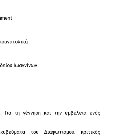
enment
τιοανατολικά
Ωδείου Ιωαννίνων
ς; Για τη γέννηση και την εμβέλεια ενός
ακυβεύματα του Διαφωτισμού: κριτικός