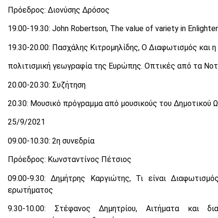
Πρόεδρος: Διονύσης Δρόσος
19.00-19.30: John Robertson, The value of variety in Enlight
19.30-20.00: Πασχάλης Κιτρομηλίδης, Ο Διαφωτισμός και η
πολιτισμική γεωγραφία της Ευρώπης. Οπτικές από τα Νο
20.00-20.30: Συζήτηση
20.30: Μουσικό πρόγραμμα από μουσικούς του Δημοτικού 
25/9/2021
09.00-10.30: 2η συνεδρία
Πρόεδρος: Κωνσταντίνος Πέτσιος
09.00-9.30: Δημήτρης Καργιώτης, Τι είναι Διαφωτισμό
ερωτήματος
9.30-10.00: Στέφανος Δημητρίου, Αιτήματα και δι