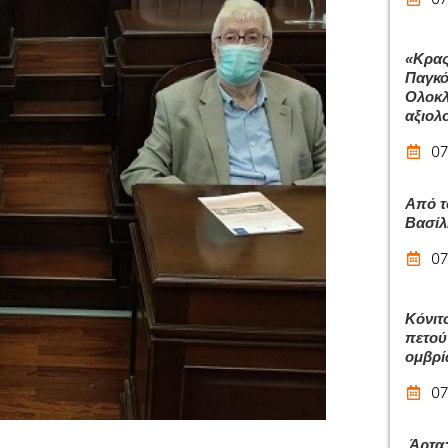
«Κρας
Παγκό
Ολοκλ
αξιολ
07
Από τ
Βασίλ
07
Κόνιτ
πετού
ομβρ
07
Άρτα: