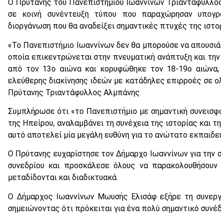
Ο Πρύτανης του Πανεπιστημίου Ιωαννίνων Τριαντάφυλλο
σε κοινή συνέντευξη τύπου που παραχώρησαν υπογρά
διοργάνωση που θα αναδείξει σημαντικές πτυχές της ιστο
«Το Πανεπιστήμιο Ιωαννίνων δεν θα μπορούσε να απουσιά
οποία επικεντρώνεται στην πνευματική ανάπτυξη και τη
από τον 13ο αιώνα και κορυφώθηκε τον 18-19ο αιώνα, 
ελεύθερης διακίνησης ιδεών με κατάδηλες επιρροές σε ο
Πρύτανης Τριαντάφυλλος Αλμπάνης.
Συμπλήρωσε ότι «το Πανεπιστήμιο με σημαντική συνεισφο
της Ηπείρου, αναλαμβάνει τη συνέχεια της ιστορίας και τ
αυτό αποτελεί μία μεγάλη ευθύνη για το ανώτατο εκπαιδε
Ο Πρύτανης ευχαρίστησε τον Δήμαρχο Ιωαννίνων για την 
συνεδρίου και προσκάλεσε όλους να παρακολουθήσουν 
μεταδίδονται και διαδικτυακά.
Ο Δήμαρχος Ιωαννίνων Μωυσής Ελισάφ εξήρε τη συνεργ
σημειώνοντας ότι πρόκειται για ένα πολύ σημαντικό συνέδ