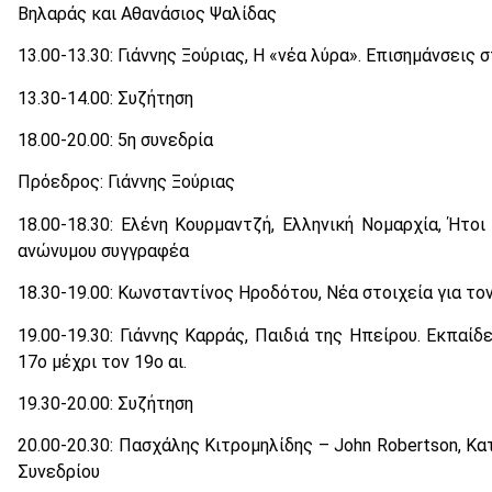
Βηλαράς και Αθανάσιος Ψαλίδας
13.00-13.30: Γιάννης Ξούριας, Η «νέα λύρα». Επισημάνσεις 
13.30-14.00: Συζήτηση
18.00-20.00: 5η συνεδρία
Πρόεδρος: Γιάννης Ξούριας
18.00-18.30: Ελένη Κουρμαντζή, Ελληνική Νομαρχία, Ήτο
ανώνυμου συγγραφέα
18.30-19.00: Κωνσταντίνος Ηροδότου, Νέα στοιχεία για τ
19.00-19.30: Γιάννης Καρράς, Παιδιά της Ηπείρου. Εκπα
17ο μέχρι τον 19ο αι.
19.30-20.00: Συζήτηση
20.00-20.30: Πασχάλης Κιτρομηλίδης – John Robertson, Κ
Συνεδρίου