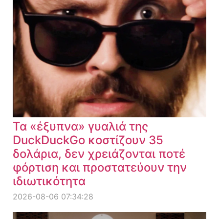
Τα «έξυπνα» γυαλιά της
DuckDuckGo κοστίζουν 35
δολάρια, δεν χρειάζονται ποτέ
φόρτιση και προστατεύουν την
ιδιωτικότητα
2026-08-06 07:34:28