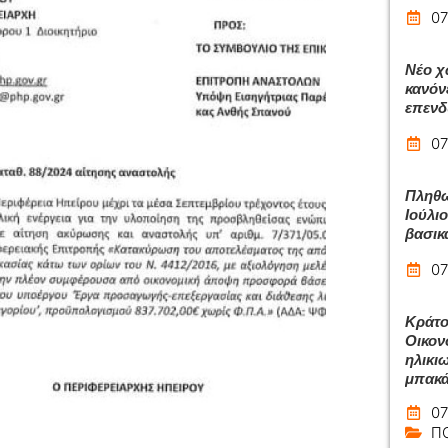
07
Νέο χ
κανόν
επεν
07
Πληθω
Ιούλιο
βασικ
07
Κράτο
Οικον
ηλικι
μπακά
07
Π