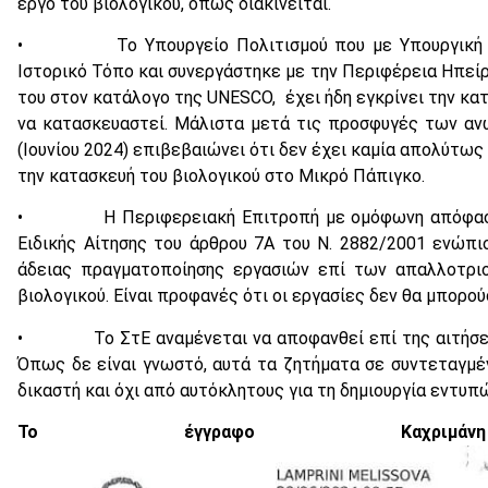
έργο του βιολογικού, όπως διακινείται.
• Το Υπουργείο Πολιτισμού που με Υπουργική Από
Ιστορικό Τόπο και συνεργάστηκε με την Περιφέρεια Ηπείρο
του στον κατάλογο της UNESCO, έχει ήδη εγκρίνει την κα
να κατασκευαστεί. Μάλιστα μετά τις προσφυγές των α
(Ιουνίου 2024) επιβεβαιώνει ότι δεν έχει καμία απολύτως
την κατασκευή του βιολογικού στο Μικρό Πάπιγκο.
• Η Περιφερειακή Επιτροπή με ομόφωνη απόφαση τη
Ειδικής Αίτησης του άρθρου 7Α του Ν. 2882/2001 ενώπι
άδειας πραγματοποίησης εργασιών επί των απαλλοτρι
βιολογικού. Είναι προφανές ότι οι εργασίες δεν θα μπορού
• Το ΣτΕ αναμένεται να αποφανθεί επί της αιτήσεως
Όπως δε είναι γνωστό, αυτά τα ζητήματα σε συντεταγμέν
δικαστή και όχι από αυτόκλητους για τη δημιουργία εντυπ
Το έγγραφο Καχρ