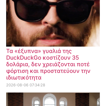
Τα «έξυπνα» γυαλιά της
DuckDuckGo κοστίζουν 35
δολάρια, δεν χρειάζονται ποτέ
φόρτιση και προστατεύουν την
ιδιωτικότητα
2026-08-06 07:34:28