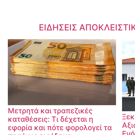
Dnews.gr
ΕΙΔΗΣΕΙΣ ΑΠΟΚΛΕΙΣΤΙ
Μετρητά και τραπεζικές
Ξεκ
καταθέσεις: Τι δέχεται η
Αξι
εφορία και πότε φορολογεί τα
Ενό