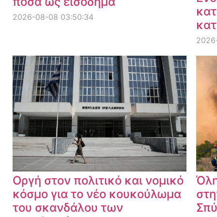
ποσά ως εισόδημα
κατ
2026-08-08 03:50:34
κατ
2026
Οργή στον πολιτικό και νομικό
Όλη
κόσμο για το νέο κουκούλωμα
στη
του σκανδάλου των
Σπύ