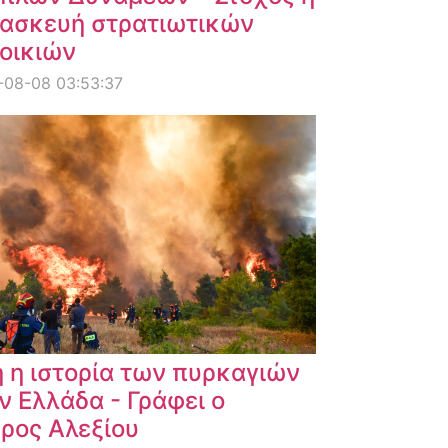
ασκευή στρατιωτικών
οικιών
-08-08 03:53:37
 η ιστορία των πυρκαγιών
ν Ελλάδα - Γράφει ο
ρος Αλεξίου