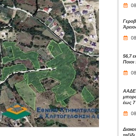
08
Γεροβ
Άρειο
08
56,7 
Ποιοι
08
ΑΑΔΕ:
μπορο
έως 7
08
Διακο
ταξίδ