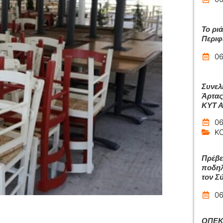
Το ρι
Περιφ
06
Συνελ
Άρτας
ΚΥΤ 
06
Κ
Πρέβε
ποδηλ
τον Σ
06
ΟΠΕΚΑ