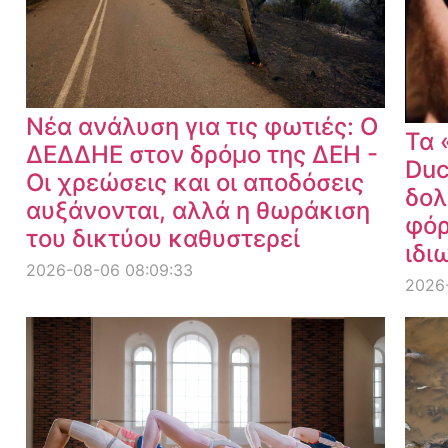
Νέα ανάλυση για τις φωτιές: Ο
Τα 
ΔΕΔΔΗΕ στον δρόμο της ΔΕΗ -
Duc
Οι χρεώσεις και οι αποδόσεις
δολ
αυξάνονται, αλλά η θωράκιση
φόρ
του δικτύου καθυστερεί
ιδι
2026-08-06 08:09:33
2026