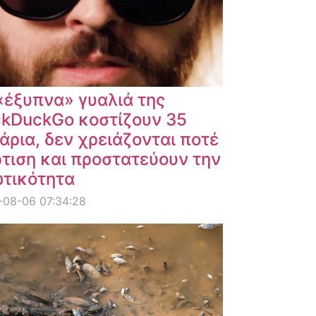
«έξυπνα» γυαλιά της
kDuckGo κοστίζουν 35
άρια, δεν χρειάζονται ποτέ
τιση και προστατεύουν την
ωτικότητα
-08-06 07:34:28