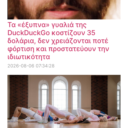
Τα «έξυπνα» γυαλιά της
DuckDuckGo κοστίζουν 35
δολάρια, δεν χρειάζονται ποτέ
φόρτιση και προστατεύουν την
ιδιωτικότητα
2026-08-06 07:34:28