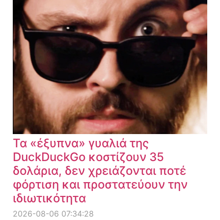
Τα «έξυπνα» γυαλιά της
DuckDuckGo κοστίζουν 35
δολάρια, δεν χρειάζονται ποτέ
φόρτιση και προστατεύουν την
ιδιωτικότητα
2026-08-06 07:34:28