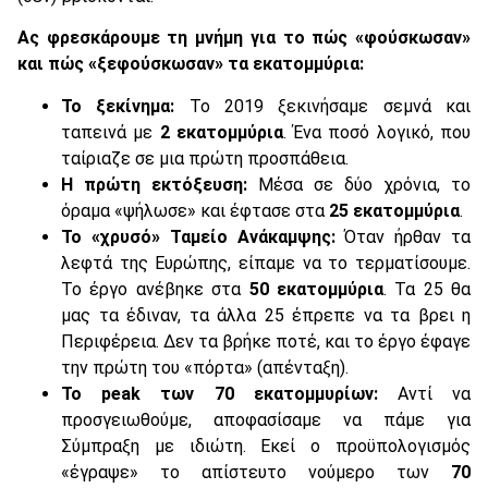
Ας φρεσκάρουμε τη μνήμη για το πώς «φούσκωσαν»
και πώς «ξεφούσκωσαν» τα εκατομμύρια:
Το ξεκίνημα:
Το 2019 ξεκινήσαμε σεμνά και
ταπεινά με
2 εκατομμύρια
. Ένα ποσό λογικό, που
ταίριαζε σε μια πρώτη προσπάθεια.
Η πρώτη εκτόξευση:
Μέσα σε δύο χρόνια, το
όραμα «ψήλωσε» και έφτασε στα
25 εκατομμύρια
.
Το «χρυσό» Ταμείο Ανάκαμψης:
Όταν ήρθαν τα
λεφτά της Ευρώπης, είπαμε να το τερματίσουμε.
Το έργο ανέβηκε στα
50 εκατομμύρια
. Τα 25 θα
μας τα έδιναν, τα άλλα 25 έπρεπε να τα βρει η
Περιφέρεια. Δεν τα βρήκε ποτέ, και το έργο έφαγε
την πρώτη του «πόρτα» (απένταξη).
Το peak των 70 εκατομμυρίων:
Αντί να
προσγειωθούμε, αποφασίσαμε να πάμε για
Σύμπραξη με ιδιώτη. Εκεί ο προϋπολογισμός
«έγραψε» το απίστευτο νούμερο των
70