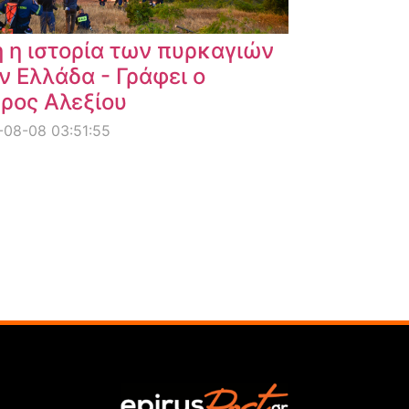
 η ιστορία των πυρκαγιών
ν Ελλάδα - Γράφει ο
ρος Αλεξίου
08-08 03:51:55