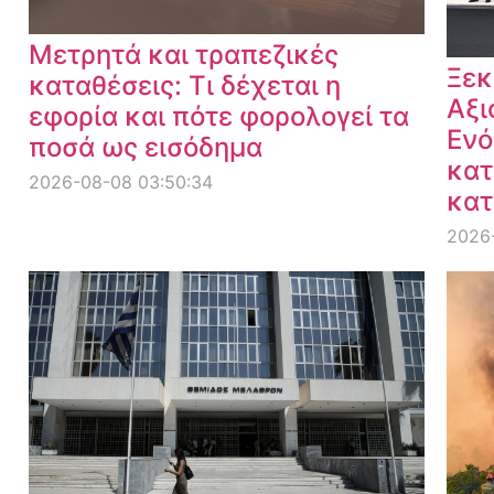
Μετρητά και τραπεζικές
Ξεκ
καταθέσεις: Τι δέχεται η
Αξι
εφορία και πότε φορολογεί τα
Ενό
ποσά ως εισόδημα
κατ
2026-08-08 03:50:34
κατ
2026