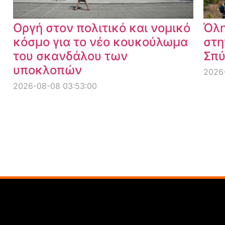
Οργή στον πολιτικό και νομικό
Όλη
κόσμο για το νέο κουκούλωμα
στη
του σκανδάλου των
Σπύ
υποκλοπών
2026-
2026-08-08 03:53:00