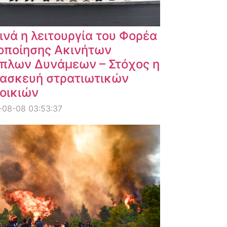
ινά η λειτουργία του Φορέα
οποίησης Ακινήτων
πλων Δυνάμεων – Στόχος η
ασκευή στρατιωτικών
οικιών
-08-08 03:53:37