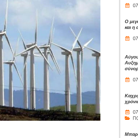
07
Ο μεγ
και η
07
Αύγου
Αυξημ
σύνο
07
Καχρι
χρόνι
07
Π
Μπαρά