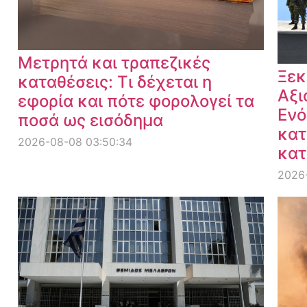
Μετρητά και τραπεζικές
Ξεκ
καταθέσεις: Τι δέχεται η
Αξι
εφορία και πότε φορολογεί τα
Ενό
ποσά ως εισόδημα
κατ
2026-08-08 03:50:34
κατ
2026