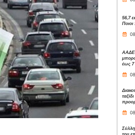
56,7 
Ποιοι
08
ΑΑΔΕ:
μπορο
έως 7
08
Διακο
ταξίδ
προο
08
Σύλλη
του ε