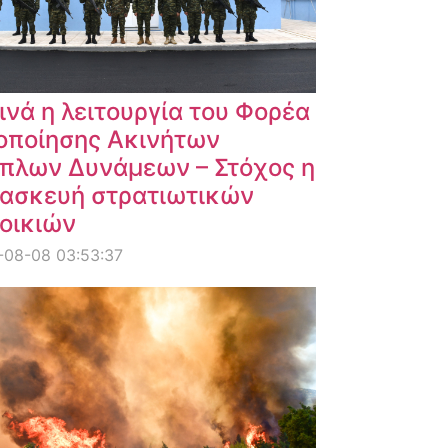
ινά η λειτουργία του Φορέα
οποίησης Ακινήτων
πλων Δυνάμεων – Στόχος η
ασκευή στρατιωτικών
οικιών
-08-08 03:53:37