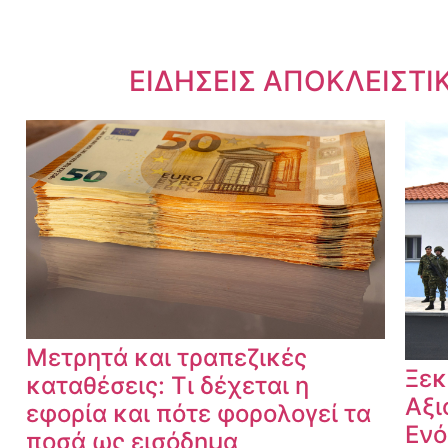
Dnews.gr
ΕΙΔΗΣΕΙΣ ΑΠΟΚΛΕΙΣΤΙ
Μετρητά και τραπεζικές
Ξεκ
καταθέσεις: Τι δέχεται η
Αξι
εφορία και πότε φορολογεί τα
Ενό
ποσά ως εισόδημα