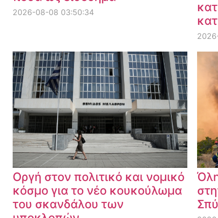
κατ
2026-08-08 03:50:34
κατ
2026
Οργή στον πολιτικό και νομικό
Όλη
κόσμο για το νέο κουκούλωμα
στη
του σκανδάλου των
Σπύ
υποκλοπών