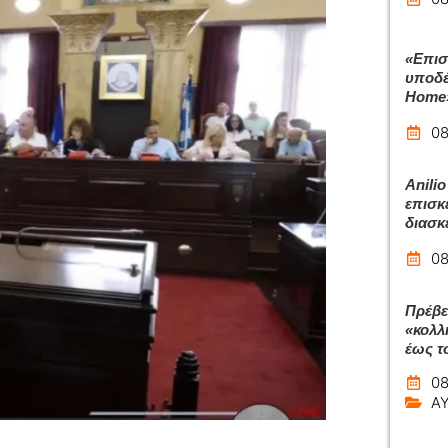
«Επισ
υποδέ
Home
08
Anilio
επισκ
διασκ
08
Πρέβε
«κολλ
έως το
08
Α