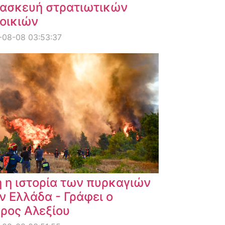
ασκευή στρατιωτικών
οικιών
-08-08 03:53:37
 η ιστορία των πυρκαγιών
ν Ελλάδα - Γράφει ο
ρος Αλεξίου