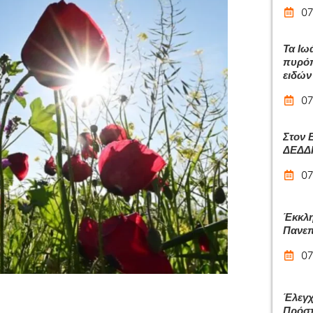
07
Τα Ιω
πυρόπ
ειδών
07
Στον 
ΔΕΔΔΗ
07
Έκκλη
Πανεπ
07
Έλεγχ
Πρόστ