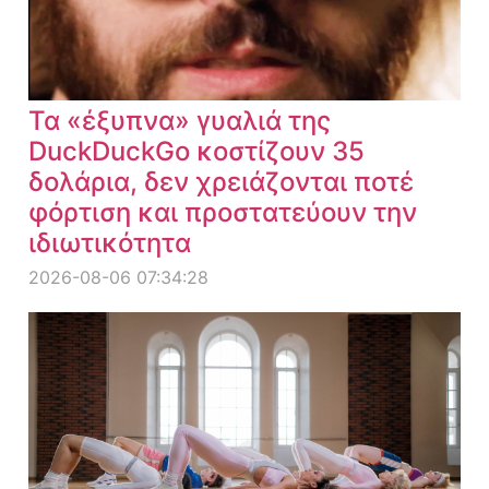
Τα «έξυπνα» γυαλιά της
DuckDuckGo κοστίζουν 35
δολάρια, δεν χρειάζονται ποτέ
φόρτιση και προστατεύουν την
ιδιωτικότητα
2026-08-06 07:34:28