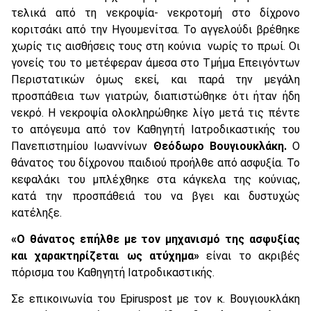
τελικά από τη νεκροψία- νεκροτομή στο δίχρονο
κοριτσάκι από την Ηγουμενίτσα. Το αγγελούδι βρέθηκε
χωρίς τις αισθήσεις τους στη κούνια νωρίς το πρωί. Οι
γονείς του το μετέφεραν άμεσα στο Τμήμα Επειγόντων
Περιστατικών όμως εκεί, και παρά την μεγάλη
προσπάθεια των γιατρών, διαπιστώθηκε ότι ήταν ήδη
νεκρό. Η νεκροψία ολοκληρώθηκε λίγο μετά τις πέντε
το απόγευμα από τον Καθηγητή Ιατροδικαστικής του
Πανεπιστημίου Ιωαννίνων
Θεόδωρο Βουγιουκλάκη.
Ο
θάνατος του δίχρονου παιδιού προήλθε από ασφυξία. Το
κεφαλάκι του μπλέχθηκε στα κάγκελα της κούνιας,
κατά την προσπάθειά του να βγει και δυστυχώς
κατέληξε.
«Ο θάνατος επήλθε με τον μηχανισμό της ασφυξίας
και χαρακτηρίζεται ως ατύχημα»
είναι το ακριβές
πόρισμα του Καθηγητή Ιατροδικαστικής.
Σε επικοινωνία του Epiruspost με τον κ. Βουγιουκλάκη