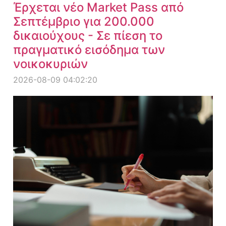
Έρχεται νέο Market Pass από
Σεπτέμβριο για 200.000
δικαιούχους - Σε πίεση το
πραγματικό εισόδημα των
νοικοκυριών
2026-08-09 04:02:20