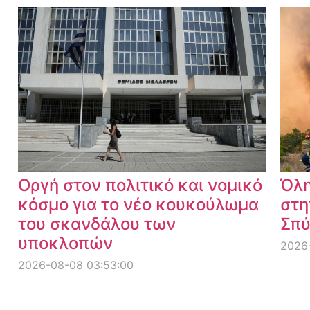
Οργή στον πολιτικό και νομικό
Όλη
κόσμο για το νέο κουκούλωμα
στη
του σκανδάλου των
Σπύ
υποκλοπών
2026-
2026-08-08 03:53:00