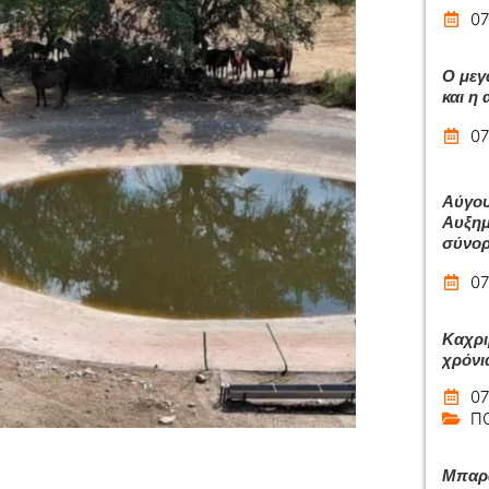
07
Ο μεγ
και η
07
Αύγου
Αυξημ
σύνο
07
Καχρι
χρόνι
07
Π
Μπαρά