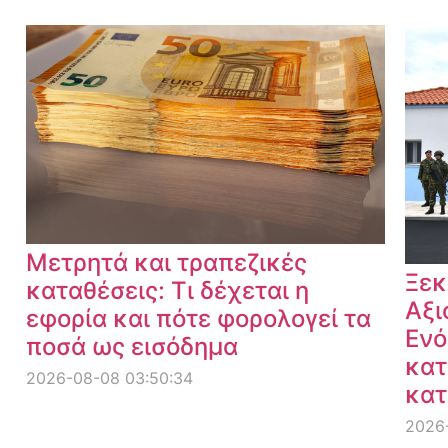
Μετρητά και τραπεζικές
Ξεκ
καταθέσεις: Τι δέχεται η
Αξι
εφορία και πότε φορολογεί τα
Ενό
ποσά ως εισόδημα
κατ
2026-08-08 03:50:34
κατ
2026