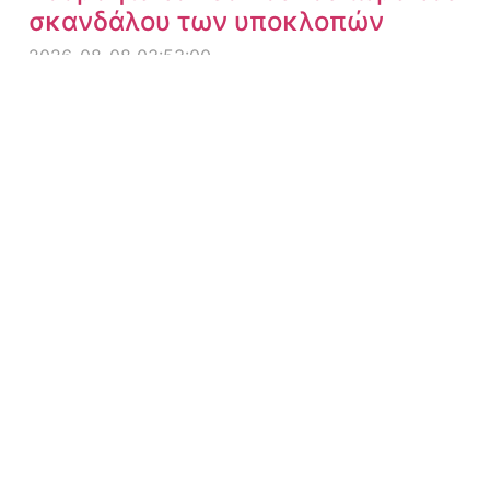
σκανδάλου των υποκλοπών
2026-08-08 03:53:00
Όλη η ιστορία των πυρκαγιών
στην Ελλάδα - Γράφει ο Σπύρος
Αλεξίου