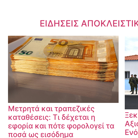
Dnews.gr
ΕΙΔΗΣΕΙΣ ΑΠΟΚΛΕΙΣΤΙ
Μετρητά και τραπεζικές
Ξεκ
καταθέσεις: Τι δέχεται η
Αξι
εφορία και πότε φορολογεί τα
Ενό
ποσά ως εισόδημα