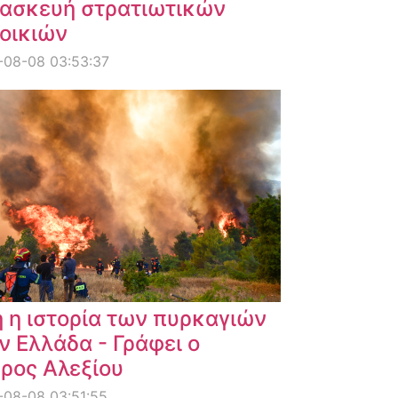
ασκευή στρατιωτικών
οικιών
-08-08 03:53:37
 η ιστορία των πυρκαγιών
ν Ελλάδα - Γράφει ο
ρος Αλεξίου
08-08 03:51:55