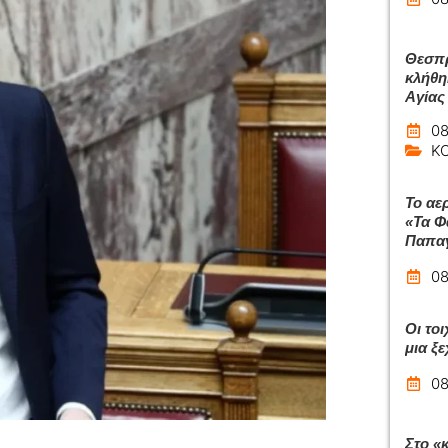
Θεσπρ
κλήθη
Αγίας
08
Κ
Το αε
«Τα Φ
Παπαγ
08
Οι το
μια ξ
08
Στο «