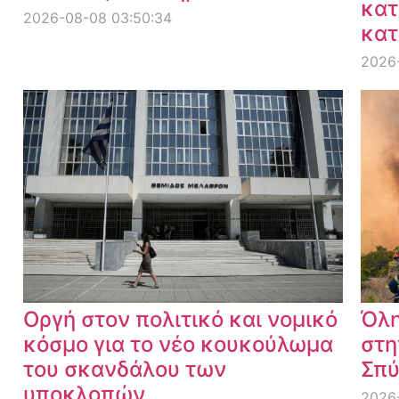
κατ
2026-08-08 03:50:34
κατ
2026
Οργή στον πολιτικό και νομικό
Όλη
κόσμο για το νέο κουκούλωμα
στη
του σκανδάλου των
Σπύ
υποκλοπών
2026-