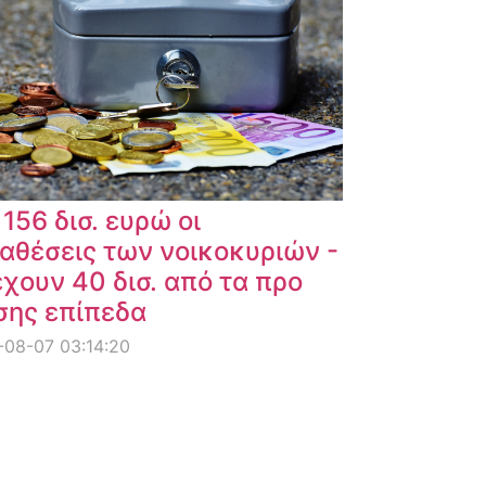
 156 δισ. ευρώ οι
αθέσεις των νοικοκυριών -
χουν 40 δισ. από τα προ
σης επίπεδα
08-07 03:14:20