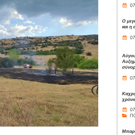
07
Ο μεγ
και η
07
Αύγου
Αυξημ
σύνο
07
Καχρι
χρόνι
07
Π
Μπαρά