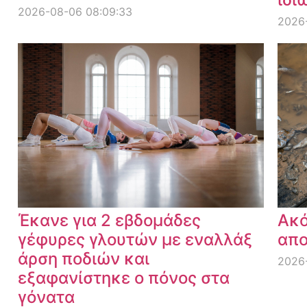
2026-08-06 08:09:33
2026
Έκανε για 2 εβδομάδες
Ακό
γέφυρες γλουτών με εναλλάξ
απο
άρση ποδιών και
2026-
εξαφανίστηκε ο πόνος στα
γόνατα