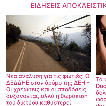
Dnews.gr
ΕΙΔΗΣΕΙΣ ΑΠΟΚΛΕΙΣΤΙ
Νέα ανάλυση για τις φωτιές: Ο
Τα 
ΔΕΔΔΗΕ στον δρόμο της ΔΕΗ -
Duc
Οι χρεώσεις και οι αποδόσεις
δολ
αυξάνονται, αλλά η θωράκιση
φόρ
του δικτύου καθυστερεί
ιδι