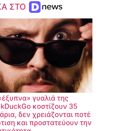
ΚΑ ΣΤΟ
«έξυπνα» γυαλιά της
kDuckGo κοστίζουν 35
άρια, δεν χρειάζονται ποτέ
τιση και προστατεύουν την
ωτικότητα