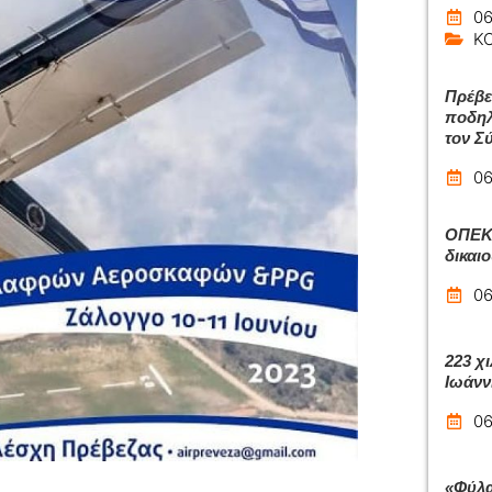
06
Κ
Πρέβε
ποδηλ
τον Σ
06
ΟΠΕΚΑ
δικαι
06
223 χι
Ιωάνν
06
«Φύλα