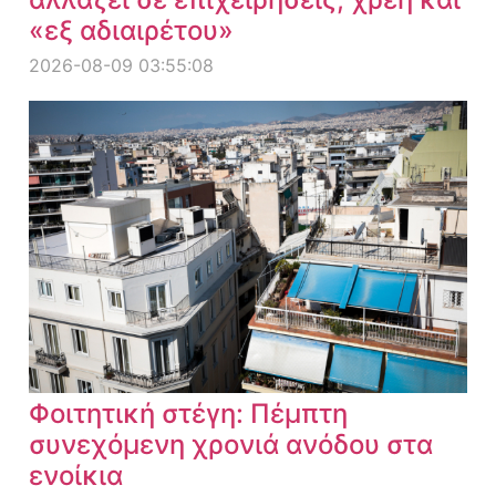
«εξ αδιαιρέτου»
2026-08-09 03:55:08
Φοιτητική στέγη: Πέμπτη
συνεχόμενη χρονιά ανόδου στα
ενοίκια