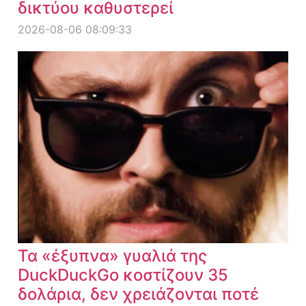
δικτύου καθυστερεί
2026-08-06 08:09:33
Τα «έξυπνα» γυαλιά της
DuckDuckGo κοστίζουν 35
δολάρια, δεν χρειάζονται ποτέ