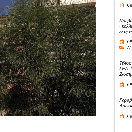
08
Πρέβε
«κολλ
έως το
08
Α
Τέλος
ΓΕΛ- 
Ζωσιμ
08
Γεροβ
Άρειο
08