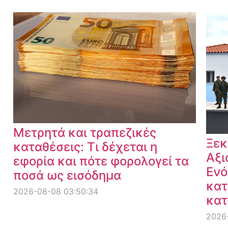
Μετρητά και τραπεζικές
Ξεκ
καταθέσεις: Τι δέχεται η
Αξι
εφορία και πότε φορολογεί τα
Ενό
ποσά ως εισόδημα
κατ
2026-08-08 03:50:34
κατ
2026