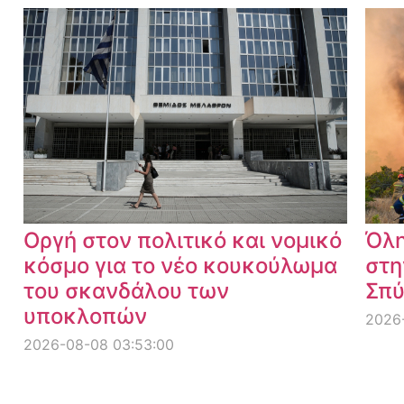
Οργή στον πολιτικό και νομικό
Όλη
κόσμο για το νέο κουκούλωμα
στη
του σκανδάλου των
Σπύ
υποκλοπών
2026-
2026-08-08 03:53:00