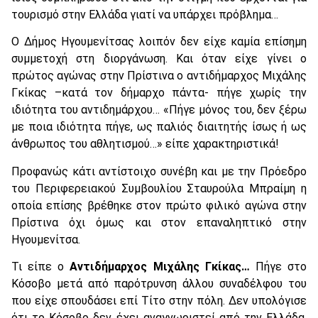
τουρισμό στην Ελλάδα γιατί να υπάρχει πρόβλημα…
Ο Δήμος Ηγουμενίτσας λοιπόν δεν είχε καμία επίσημη
συμμετοχή στη διοργάνωση. Και όταν είχε γίνει ο
πρώτος αγώνας στην Πρίστινα ο αντιδήμαρχος Μιχάλης
Γκίκας –κατά τον δήμαρχο πάντα- πήγε χωρίς την
ιδιότητα του αντιδημάρχου… «Πήγε μόνος του, δεν ξέρω
με ποια ιδιότητα πήγε, ως παλιός διαιτητής ίσως ή ως
άνθρωπος του αθλητισμού…» είπε χαρακτηριστικά!
Προφανώς κάτι αντίστοιχο συνέβη και με την Πρόεδρο
του Περιφερειακού Συμβουλίου Σταυρούλα Μπραίμη η
οποία επίσης βρέθηκε στον πρώτο φιλικό αγώνα στην
Πρίστινα όχι όμως και στον επαναληπτικό στην
Ηγουμενίτσα.
Τι είπε ο
Αντιδήμαρχος Μιχάλης Γκίκας…
Πήγε στο
Κόσοβο μετά από παρότρυνση άλλου συναδέλφου του
που είχε σπουδάσει επί Τίτο στην πόλη. Δεν υπολόγισε
ότι το Κόσοβο δεν έχει αναγνωριστεί από την Ελλάδα.