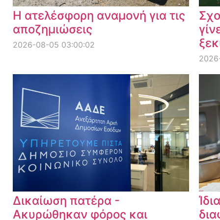
Η ατελέσφορη αναμονή για τις
Σχο
αποζημιώσεις
γίν
ξεκ
2026-08-05 03:00:02
2026-
Δικαίωση πατέρα -
Ίδι
Ακυρώθηκαν φόρος και
δια