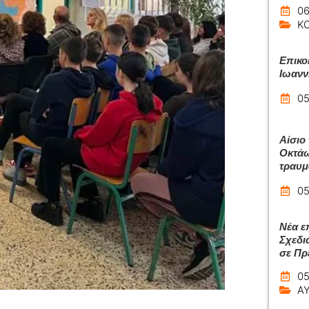
06
Κ
Επικο
Ιωανν
05
Αίσιο
Οκτάω
τραυμ
05
Νέα ε
Σχεδι
σε Πρ
05
Α