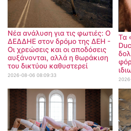
Νέα ανάλυση για τις φωτιές: Ο
Τα 
ΔΕΔΔΗΕ στον δρόμο της ΔΕΗ -
Duc
Οι χρεώσεις και οι αποδόσεις
δολ
αυξάνονται, αλλά η θωράκιση
φόρ
του δικτύου καθυστερεί
ιδι
2026-08-06 08:09:33
2026