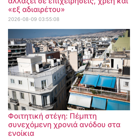
αλλάζει σε επιχειρήσεις, χρέη και
«εξ αδιαιρέτου»
2026-08-09 03:55:08
Φοιτητική στέγη: Πέμπτη
συνεχόμενη χρονιά ανόδου στα
ενοίκια