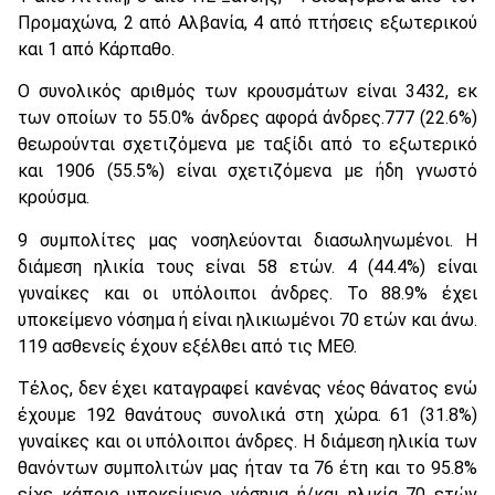
Προμαχώνα, 2 από Αλβανία, 4 από πτήσεις εξωτερικού
και 1 από Κάρπαθο.
Ο συνολικός αριθμός των κρουσμάτων είναι 3432, εκ
των οποίων το 55.0% άνδρες αφορά άνδρες.777 (22.6%)
θεωρούνται σχετιζόμενα με ταξίδι από το εξωτερικό
και 1906 (55.5%) είναι σχετιζόμενα με ήδη γνωστό
κρούσμα.
9 συμπολίτες μας νοσηλεύονται διασωληνωμένοι. Η
διάμεση ηλικία τους είναι 58 ετών. 4 (44.4%) είναι
γυναίκες και οι υπόλοιποι άνδρες. To 88.9% έχει
υποκείμενο νόσημα ή είναι ηλικιωμένοι 70 ετών και άνω.
119 ασθενείς έχουν εξέλθει από τις ΜΕΘ.
Τέλος, δεν έχει καταγραφεί κανένας νέος θάνατος ενώ
έχουμε 192 θανάτους συνολικά στη χώρα. 61 (31.8%)
γυναίκες και οι υπόλοιποι άνδρες. Η διάμεση ηλικία των
θανόντων συμπολιτών μας ήταν τα 76 έτη και το 95.8%
είχε κάποιο υποκείμενο νόσημα ή/και ηλικία 70 ετών