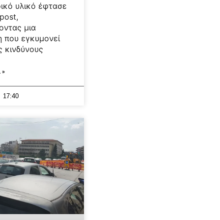
ικό υλικό έφτασε
post,
οντας μια
 που εγκυμονεί
ς κινδύνους
 »
17:40