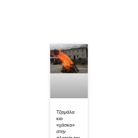
Τζαμάλα
και
«χάσκα»
στην
πλατεία της