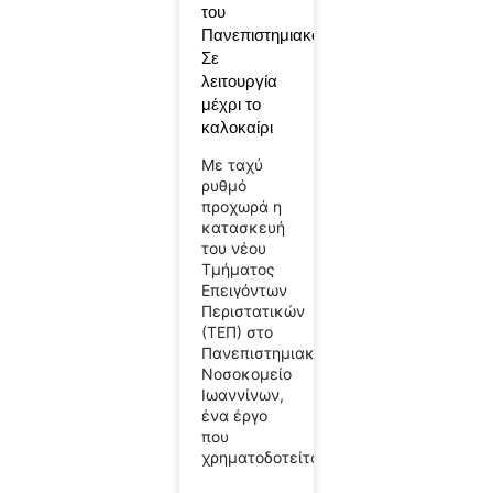
του
Πανεπιστημιακού-
Σε
λειτουργία
μέχρι το
καλοκαίρι
Με ταχύ
ρυθμό
προχωρά η
κατασκευή
του νέου
Τμήματος
Επειγόντων
Περιστατικών
(ΤΕΠ) στο
Πανεπιστημιακό
Νοσοκομείο
Ιωαννίνων,
ένα έργο
που
χρηματοδοτείται