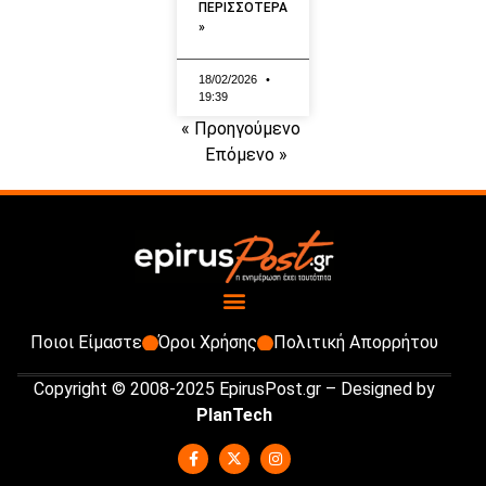
ΠΕΡΙΣΣΟΤΕΡΑ
»
18/02/2026
19:39
« Προηγούμενο
Επόμενο »
Ποιοι Είμαστε
Όροι Χρήσης
Πολιτική Απορρήτου
Copyright © 2008-2025 EpirusPost.gr – Designed by
PlanTech