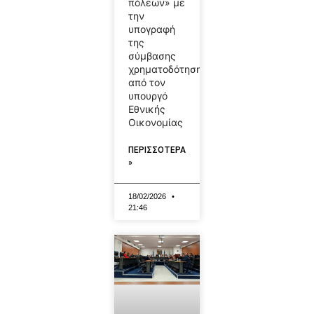
πόλεων» με
την
υπογραφή
της
σύμβασης
χρηματοδότησης
από τον
υπουργό
Εθνικής
Οικονομίας
ΠΕΡΙΣΣΟΤΕΡΑ
»
18/02/2026
21:46