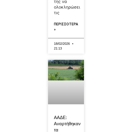
της να
ολοκληρώσει
τις
ΠΕΡΙΣΣΟΤΕΡΑ
»
18/02/2026
21:13
ΑΑΔΕ:
Αναρτήθηκαν
τα