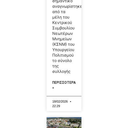
σημαντικό
αναγνωρίστηκε
από τα
μέλη του
Κεντρικού
Συμβουλίου
Νεωτέρων
Μνημείων
(ΚΣΝΜ) του
Υπουργείου
Πολιτισμού
το σύνολο
της
συλλογής
ΠΕΡΙΣΣΟΤΕΡΑ
»
18/02/2026
22:29