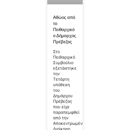
Αθώος από
το
Πειθαρχικό
ο Δήμαρχος
Πρέβεζας
Στο
Πειθαρχικό
Συμβούλιο
εξετάστηκε
την
Τετάρτη
υπόθεση
του
Δημάρχου
Πρέβεζας
που είχε
παραπεμφθεί
από την
Αποκεντρωμένη
Διοίκηση