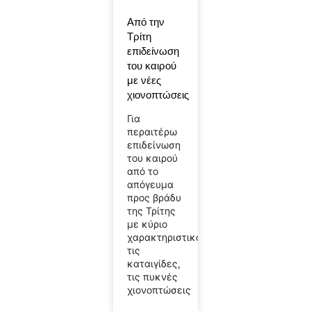
Από την
Τρίτη
επιδείνωση
του καιρού
με νέες
χιονοπτώσεις
Για
περαιτέρω
επιδείνωση
του καιρού
από το
απόγευμα
προς βράδυ
της Τρίτης
με κύριο
χαρακτηριστικό
τις
καταιγίδες,
τις πυκνές
χιονοπτώσεις