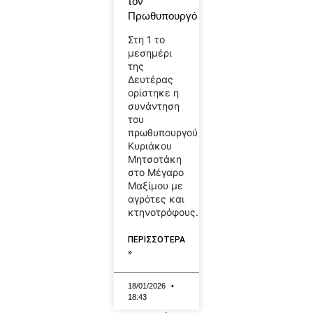
τον
Πρωθυπουργό
Στη 1 το
μεσημέρι
της
Δευτέρας
ορίστηκε η
συνάντηση
του
πρωθυπουργού
Κυριάκου
Μητσοτάκη
στο Μέγαρο
Μαξίμου με
αγρότες και
κτηνοτρόφους.
ΠΕΡΙΣΣΟΤΕΡΑ
»
18/01/2026
18:43