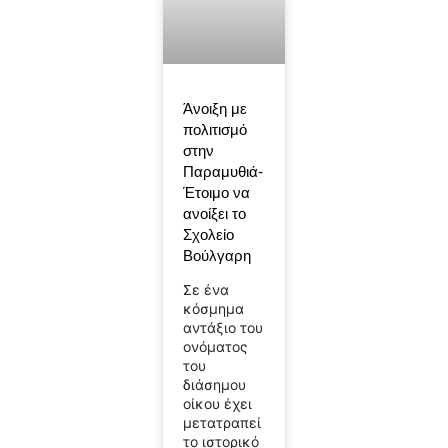
Άνοιξη με
πολιτισμό
στην
Παραμυθιά-
Έτοιμο να
ανοίξει το
Σχολείο
Βούλγαρη
Σε ένα
κόσμημα
αντάξιο του
ονόματος
του
διάσημου
οίκου έχει
μετατραπεί
το ιστορικό