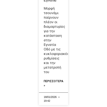
Εγνατία
Μορφή
τσουνάμι
παίρνουν
πλέον οι
διαμαρτυρίες
για την
κατάσταση
στην
Εγνατία
Οδό με τις
κυκλοφοριακές
ρυθμίσεις
και την
μετατροπή
του
ΠΕΡΙΣΣΟΤΕΡΑ
»
18/01/2026
19:42