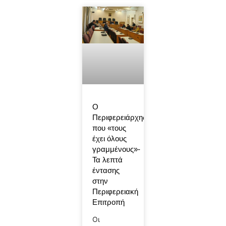
Ο
Περιφερειάρχης
που «τους
έχει όλους
γραμμένους»-
Τα λεπτά
έντασης
στην
Περιφερειακή
Επιτροπή
Οι