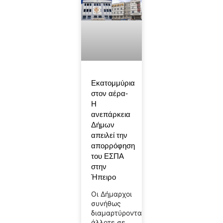
Εκατομμύρια
στον αέρα-
Η
ανεπάρκεια
Δήμων
απειλεί την
απορρόφηση
του ΕΣΠΑ
στην
Ήπειρο
Οι Δήμαρχοι
συνήθως
διαμαρτύρονται,
άλλοτε σε