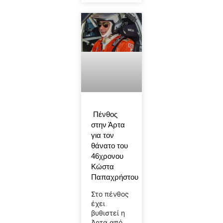
Πένθος
στην Άρτα
για τον
θάνατο του
46χρονου
Κώστα
Παπαχρήστου
Στο πένθος
έχει
βυθιστεί η
Άρτα από