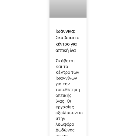
Ιωάννινα:
Σκάβεται το
κέντρο για
οπτική ίνα
Σκάβεται
και το
κέντρο των
Ιωαννίνων
για την
τοποθέτηση
οπτικής
ίνας. Οι
εργασίες
εξελίσσονται
στην
λεωφόρο
Δωδώνης
με τις