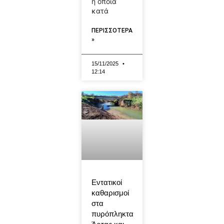
η οποία
κατά
ΠΕΡΙΣΣΟΤΕΡΑ
»
15/11/2025
12:14
Εντατικοί
καθαρισμοί
στα
πυρόπληκτα