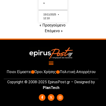
»
15/11/2025
12:10
« Προηγούμενο
Επόμενο »
Ποιοι Είμαστε
Όροι Χρήσης
Πολιτική Απορρήτου
Copyright © 2008-2025 EpirusPost.gr – Designed by
PlanTech