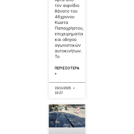
τον αιφνίδιο
θάνατο του
46χρονου
Κώστα
Παπαχρήστου,
επιχειρηματία
και οδηγού
αγωνιστικών
αυτοκινήτων.
Το
ΠΕΡΙΣΣΟΤΕΡΑ
»
15/11/2025
15:27