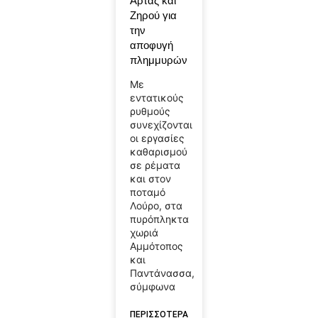
Άρτας και
Ζηρού για
την
αποφυγή
πλημμυρών
Με
εντατικούς
ρυθμούς
συνεχίζονται
οι εργασίες
καθαρισμού
σε ρέματα
και στον
ποταμό
Λούρο, στα
πυρόπληκτα
χωριά
Αμμότοπος
και
Παντάνασσα,
σύμφωνα
ΠΕΡΙΣΣΟΤΕΡΑ