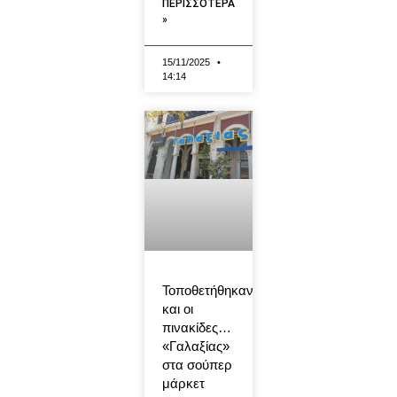
ΠΕΡΙΣΣΟΤΕΡΑ
»
15/11/2025
14:14
Τοποθετήθηκαν
και οι
πινακίδες…
«Γαλαξίας»
στα σούπερ
μάρκετ