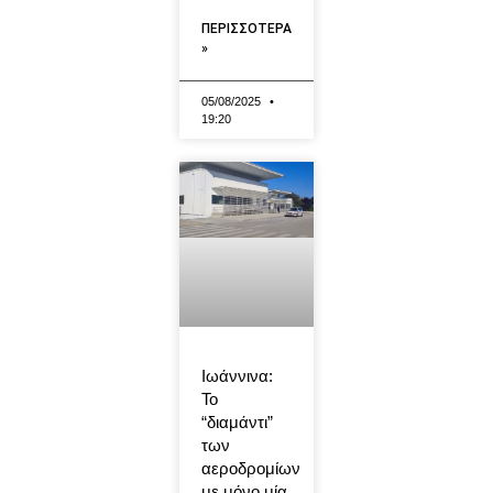
ΠΕΡΙΣΣΟΤΕΡΑ
»
05/08/2025
19:20
Ιωάννινα:
Το
“διαμάντι”
των
αεροδρομίων
με μόνο μία