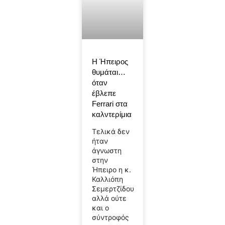
Η Ήπειρος
θυμάται…
όταν
έβλεπε
Ferrari στα
καλντερίμια
Τελικά δεν
ήταν
άγνωστη
στην
Ήπειρο η κ.
Καλλιόπη
Σεμερτζίδου
αλλά ούτε
και ο
σύντροφός