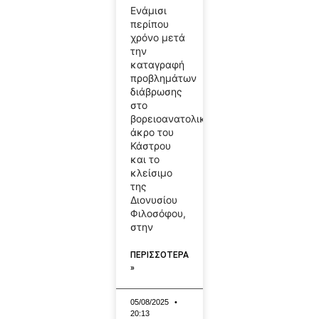
Ενάμισι
περίπου
χρόνο μετά
την
καταγραφή
προβλημάτων
διάβρωσης
στο
βορειοανατολικό
άκρο του
Κάστρου
και το
κλείσιμο
της
Διονυσίου
Φιλοσόφου,
στην
ΠΕΡΙΣΣΟΤΕΡΑ
»
05/08/2025
20:13