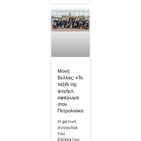
Μονή
Βελλάς: «Το
ταξίδι της
ψυχής»,
αφιέρωμα
στον
Πετρολούκα
Η φετινή
συναυλία
του
Επίλεκτου