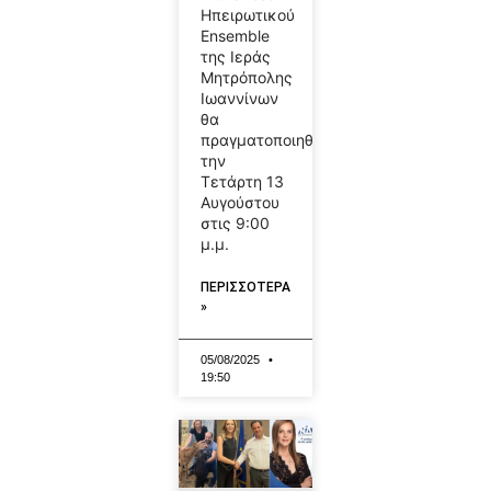
Ηπειρωτικού
Ensemble
της Ιεράς
Μητρόπολης
Ιωαννίνων
θα
πραγματοποιηθεί
την
Τετάρτη 13
Αυγούστου
στις 9:00
μ.μ.
ΠΕΡΙΣΣΟΤΕΡΑ
»
05/08/2025
19:50