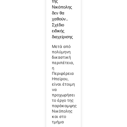
της
Νικόπολης
δεν θα
χαθούν..
Σχέδιο
ειδικής
διαχείρισης
Μετά από
πολύμηνη
δικαστική
περιπέτεια,
η
Περιφέρεια
Ηπείρου,
είναι έτοιμη
να
προχωρήσει
το έργο της
παράκαμψης
Νικόπολης
και στο
τμήμα