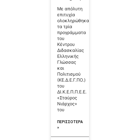
Με απόλυτη
επιτυχία
ολοκληρώθηκαν
τα τρία
προγράμματα
του
Κέντρου
Διδασκαλίας
Ελληνικής
Γλώσσας
και
Πολιτισμού
(ΚΕ.Δ.Ε.Γ.ΠΟ.)
του
ΔΙ.Κ.Ε.Π.Π.Ε.Ε.
«Σταύρος
Νιάρχος»
του
ΠΕΡΙΣΣΟΤΕΡΑ
»