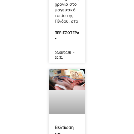
χρονιά στο
μαγευτικό
τοπίο της
Πίνδου, στο
ΠΕΡΙΣΣΟΤΕΡΑ
»
02/08/2025
20:31
Βελτίωση
του