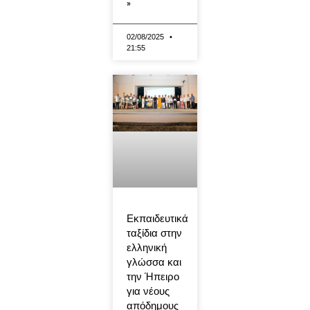
»
02/08/2025
21:55
Εκπαιδευτικά
ταξίδια στην
ελληνική
γλώσσα και
την Ήπειρο
για νέους
απόδημους