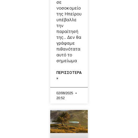
σε
νοσοκομείο
της Ηπείρου
υπέβαλλε
την
παραίτησή
της.. Δεν θα
γράφαμε
πιθανότατα
αυτό το
σημείωμα
ΠΕΡΙΣΣΟΤΕΡΑ
»
02/08/2025
20:52