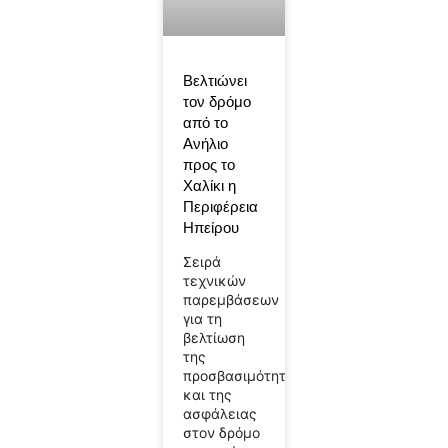
Βελτιώνει
τον δρόμο
από το
Ανήλιο
προς το
Χαλίκι η
Περιφέρεια
Ηπείρου
Σειρά
τεχνικών
παρεμβάσεων
για τη
βελτίωση
της
προσβασιμότητας
και της
ασφάλειας
στον δρόμο