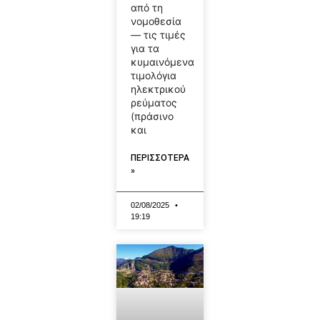
από τη
νομοθεσία
— τις τιμές
για τα
κυμαινόμενα
τιμολόγια
ηλεκτρικού
ρεύματος
(πράσινο
και
ΠΕΡΙΣΣΟΤΕΡΑ
»
02/08/2025
19:19