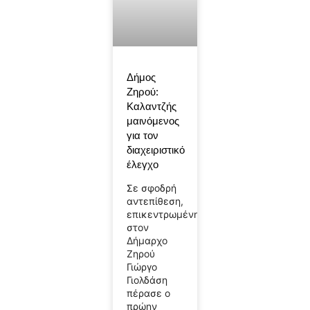
Δήμος
Ζηρού:
Καλαντζής
μαινόμενος
για τον
διαχειριστικό
έλεγχο
Σε σφοδρή
αντεπίθεση,
επικεντρωμένη
στον
Δήμαρχο
Ζηρού
Γιώργο
Γιολδάση
πέρασε ο
πρώην