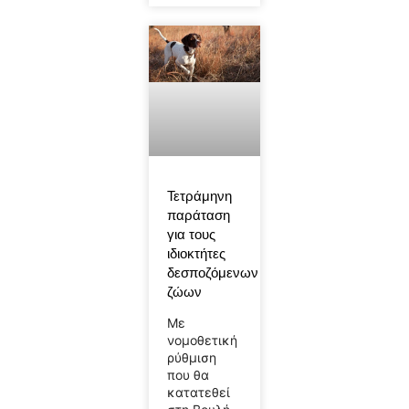
Τετράμηνη
παράταση
για τους
ιδιοκτήτες
δεσποζόμενων
ζώων
Με
νομοθετική
ρύθμιση
που θα
κατατεθεί