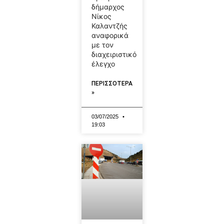
δήμαρχος
Νίκος
Καλαντζής
αναφορικά
με τον
διαχειριστικό
έλεγχο
ΠΕΡΙΣΣΟΤΕΡΑ
»
03/07/2025
19:03