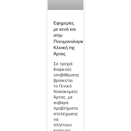
Εφημερίες
με κενά και
στην
Πνευμονολογική
Κλινική της
Άρτας
Σε τροχιά
διαρκούς
υποβάθμισης
βρίσκεται
το Γενικό
Νοσοκομείο
Άρτας, με
σοβαρά
προβλήματα
στελέχωσης
να
πλήττουν
κρίσιμες