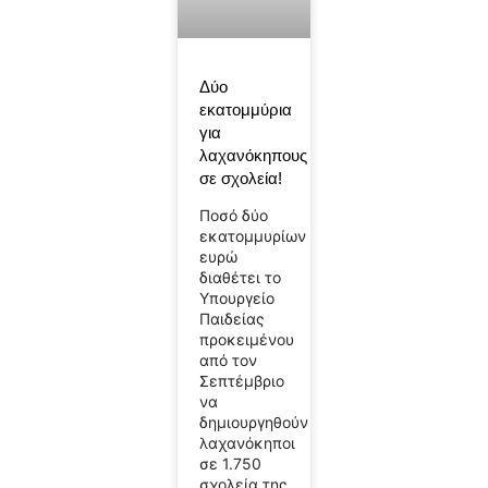
Δύο
εκατομμύρια
για
λαχανόκηπους
σε σχολεία!
Ποσό δύο
εκατομμυρίων
ευρώ
διαθέτει το
Υπουργείο
Παιδείας
προκειμένου
από τον
Σεπτέμβριο
να
δημιουργηθούν
λαχανόκηποι
σε 1.750
σχολεία της