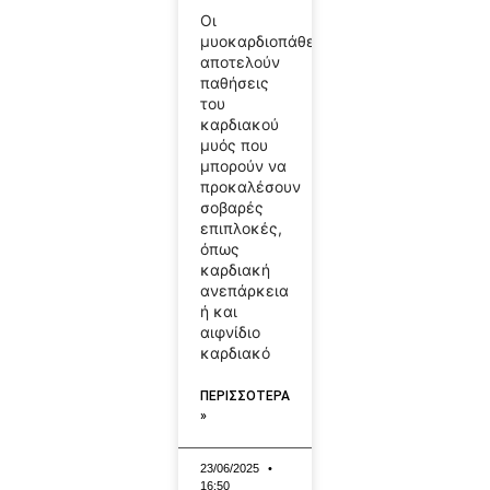
Οι
μυοκαρδιοπάθειες
αποτελούν
παθήσεις
του
καρδιακού
μυός που
μπορούν να
προκαλέσουν
σοβαρές
επιπλοκές,
όπως
καρδιακή
ανεπάρκεια
ή και
αιφνίδιο
καρδιακό
ΠΕΡΙΣΣΟΤΕΡΑ
»
23/06/2025
16:50