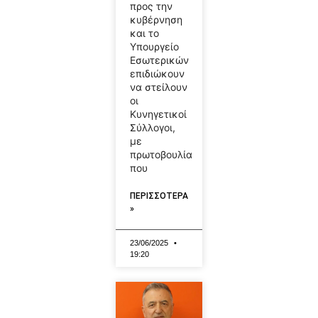
προς την
κυβέρνηση
και το
Υπουργείο
Εσωτερικών
επιδιώκουν
να στείλουν
οι
Κυνηγετικοί
Σύλλογοι,
με
πρωτοβουλία
που
ΠΕΡΙΣΣΟΤΕΡΑ
»
23/06/2025
19:20