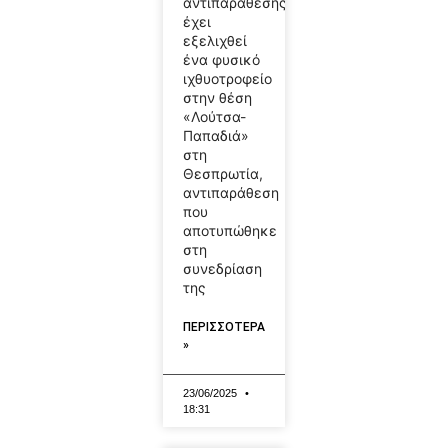
αντιπαράθεσης
έχει
εξελιχθεί
ένα φυσικό
ιχθυοτροφείο
στην θέση
«Λούτσα-
Παπαδιά»
στη
Θεσπρωτία,
αντιπαράθεση
που
αποτυπώθηκε
στη
συνεδρίαση
της
ΠΕΡΙΣΣΟΤΕΡΑ
»
23/06/2025
18:31