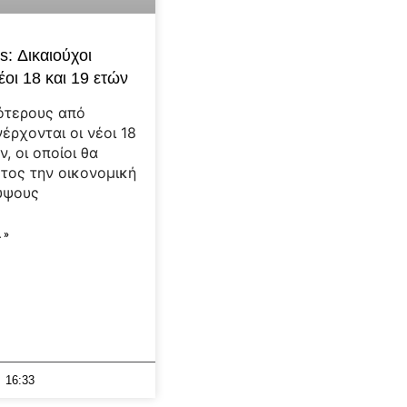
s: Δικαιούχοι
έοι 18 και 19 ετών
ότερους από
έρχονται οι νέοι 18
ν, οι οποίοι θα
τος την οικονομική
ύψους
 »
16:33