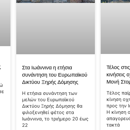
ς
Τέλος στι
Στα Ιωάννινα η ετήσια
κινήσεις 
συνάντηση του Ευρωπαϊκού
Μονή Στο
Δικτύου Ξηρής Δόμησης
ρώ
σε
Τέλος παί
Η ετήσια συνάντηση των
κίνηση οχ
μελών του Ευρωπαϊκού
,
προς την 
Δικτύου Ξηρής Δόμησης θα
Η κίνηση 
φιλοξενηθεί φέτος στα
απαγορευ
Ιωάννινα, το τριήμερο 20 έως
τακτά
22