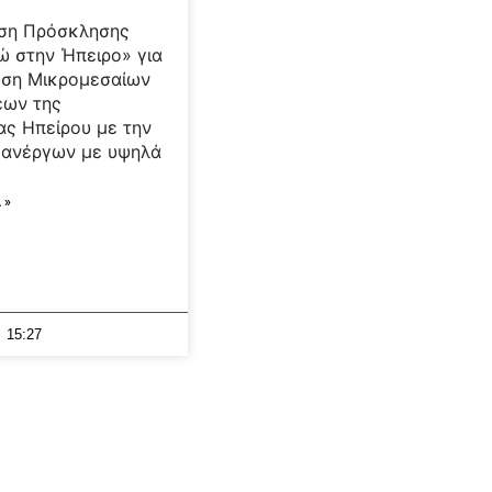
οση Πρόσκλησης
 στην Ήπειρο» για
υση Μικρομεσαίων
εων της
ας Ηπείρου με την
 ανέργων με υψηλά
 »
15:27