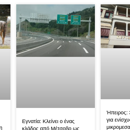
Ήπειρος: 
για ενίσχ
Εγνατία: Κλείνει ο ένας
μικρομεσα
η
κλάδος από Μέτσοβο ως