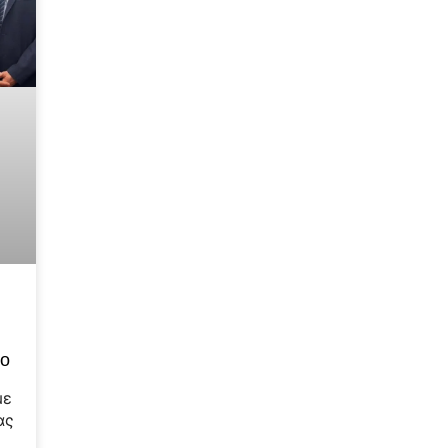
ρο
με
ας