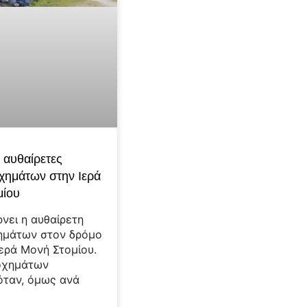
ς αυθαίρετες
οχημάτων στην Ιερά
μίου
ρνει η αυθαίρετη
ημάτων στον δρόμο
Ιερά Μονή Στομίου.
οχημάτων
όταν, όμως ανά