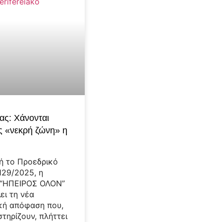
ας: Χάνονται
ς «νεκρή ζώνη» η
ή το Προεδρικό
129/2025, η
 “ΗΠΕΙΡΟΣ ΟΛΟΝ”
ει τη νέα
κή απόφαση που,
τηρίζουν, πλήττει