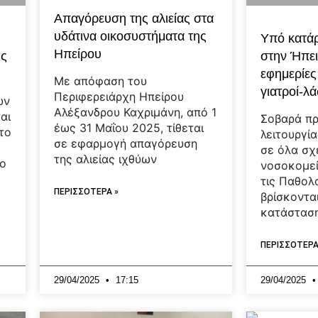
Απαγόρευση της αλιείας στα
υδάτινα οικοσυστήματα της
Υπό κατά
Ηπείρου
ις
στην Ήπει
εφημερίες
Με απόφαση του
γιατροί-λά
Περιφερειάρχη Ηπείρου
ων
Αλέξανδρου Καχριμάνη, από 1
αι
Σοβαρά π
έως 31 Μαΐου 2025, τίθεται
το
λειτουργί
σε εφαρμογή απαγόρευση
σε όλα σχ
της αλιείας ιχθύων
νο
νοσοκομεί
τις Παθολ
ΠΕΡΙΣΣΟΤΕΡΑ »
βρίσκοντα
κατάστασ
ΠΕΡΙΣΣΟΤΕΡΑ
29/04/2025
17:15
29/04/2025