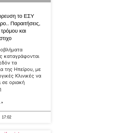
ρρευση το ΕΣΥ
ρο.. Παραιτήσεις,
 τρόμου και
στιχο
ροβλήματα
ας καταγράφονται
εδόν τα
α της Ηπείρου, με
ογικές Κλινικές να
ι σε οριακή
η
 »
17:02