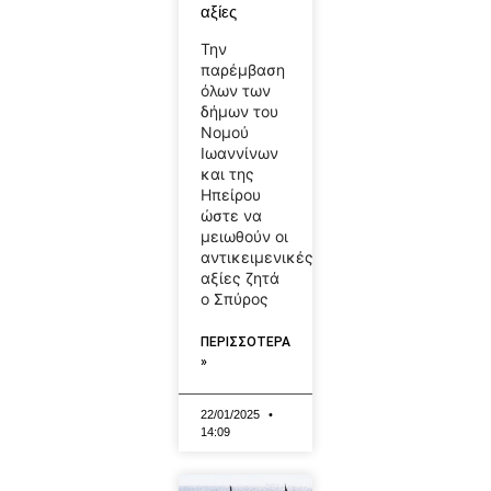
αξίες
Την
παρέμβαση
όλων των
δήμων του
Νομού
Ιωαννίνων
και της
Ηπείρου
ώστε να
μειωθούν οι
αντικειμενικές
αξίες ζητά
ο Σπύρος
ΠΕΡΙΣΣΟΤΕΡΑ
»
22/01/2025
14:09