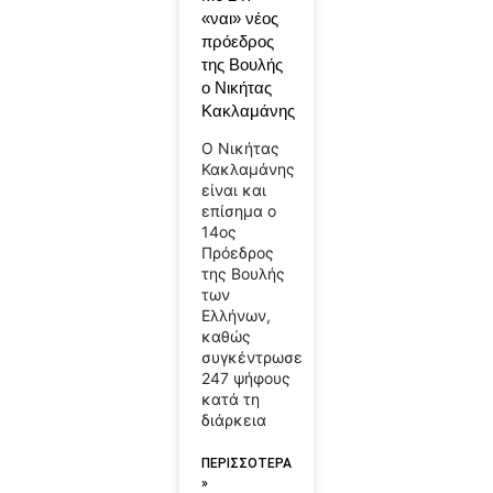
«ναι» νέος
πρόεδρος
της Βουλής
o Νικήτας
Κακλαμάνης
Ο Νικήτας
Κακλαμάνης
είναι και
επίσημα ο
14ος
Πρόεδρος
της Βουλής
των
Ελλήνων,
καθώς
συγκέντρωσε
247 ψήφους
κατά τη
διάρκεια
ΠΕΡΙΣΣΟΤΕΡΑ
»