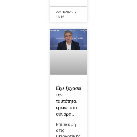
22/01/2025
13:16
Είχε ξεχάσει
την
ταυτότητα,
έμεινε στα
σύνορα..
Επίσκεψη
στις
μειονοτικές