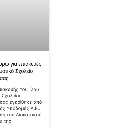
υρώ για επισκευές
μοτικό Σχολείο
τσας
πισκευής του 2ου
 Σχολείου
σας εγκρίθηκε από
κές Υποδομές Α.Ε..
η του Διοικητικού
υ της