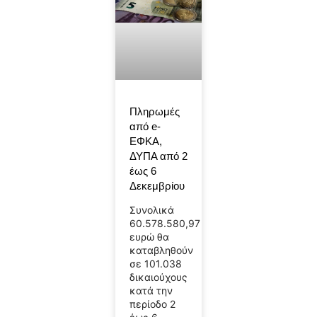
Πληρωμές
από e-
ΕΦΚΑ,
ΔΥΠΑ από 2
έως 6
Δεκεμβρίου
Συνολικά
60.578.580,97
ευρώ θα
καταβληθούν
σε 101.038
δικαιούχους
κατά την
περίοδο 2