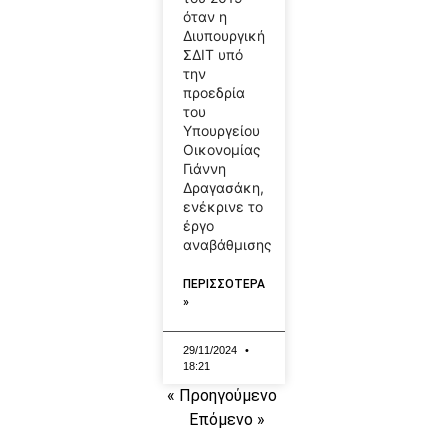
όταν η
Διυπουργική
ΣΔΙΤ υπό
την
προεδρία
του
Υπουργείου
Οικονομίας
Γιάννη
Δραγασάκη,
ενέκρινε το
έργο
αναβάθμισης
ΠΕΡΙΣΣΟΤΕΡΑ
»
29/11/2024
18:21
« Προηγούμενο
Επόμενο »