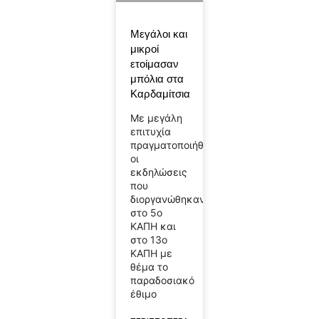
Μεγάλοι και
μικροί
ετοίμασαν
μπόλια στα
Καρδαμίτσια
Με μεγάλη
επιτυχία
πραγματοποιήθηκαν
οι
εκδηλώσεις
που
διοργανώθηκαν
στο 5ο
ΚΑΠΗ και
στο 13ο
ΚΑΠΗ με
θέμα το
παραδοσιακό
έθιμο