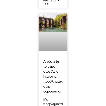
09/11/2024
19:11
Λιγόστεψε
το νερό
στον Άγιο
Γεώργιο,
προβλήματα
στην
υδροδότηση
Με
προβλήματα