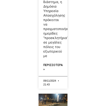
διάστημα, η
Δημόσια
Υπηρεσία
Απασχόλησης
πρόκειται
να
πραγματοποιήσει
ημερίδες
“προσκλητήρια”
σε μεγάλες
πόλεις του
εξωτερικού
με
ΠΕΡΙΣΣΟΤΕΡΑ
»
09/11/2024
21:43