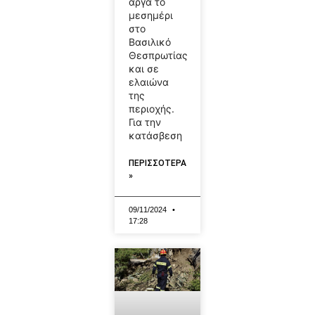
αργά το
μεσημέρι
στο
Βασιλικό
Θεσπρωτίας
και σε
ελαιώνα
της
περιοχής.
Για την
κατάσβεση
ΠΕΡΙΣΣΟΤΕΡΑ
»
09/11/2024
17:28