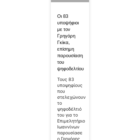
Οι 83
υποψήφιοι
με τον
Γρηγόρη
Γκίκα,
επίσημη
παρουσίαση
του
ψηφοδελτίου
Τους 83
υποψηφίους
που
στελεχώνουν
το
ψηφοδέλτιό
του για το
Επιμελητήριο
Ιωαννίνων
παρουσίασε
ο Γρηγόρης