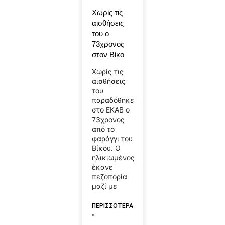
Χωρίς τις
αισθήσεις
του ο
73χρονος
στον Βίκο
Χωρίς τις
αισθήσεις
του
παραδόθηκε
στο ΕΚΑΒ ο
73χρονος
από το
φαράγγι του
Βίκου. Ο
ηλικιωμένος
έκανε
πεζοπορία
μαζί με
ΠΕΡΙΣΣΟΤΕΡΑ
»